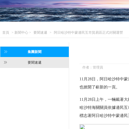
首頁
> 新聞中心 >
要聞速遞
>
阿日哈沙特中蒙邊民互市貿易區正式封關運營
集團新聞
要聞速遞
作者：管理員
11月28日，阿日哈沙特
也掀開了嶄新的一頁。
11月28日上午，一輛戴
哈沙特海關關員依據邊民互
標志著阿日哈沙特中蒙邊民